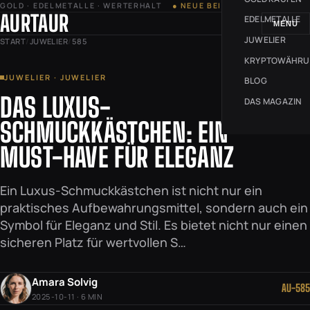
GOLD · EDELMETALLE · WERTERHALT
● NEUE BEITRÄGE JEDE WOCHE
AURTAUR
EDELMETALLE
MENÜ
JUWELIER
START
/
JUWELIER
/
585
KRYPTOWÄHR
JUWELIER · JUWELIER
BLOG
DAS LUXUS-
DAS MAGAZIN
SCHMUCKKÄSTCHEN: EIN
MUST-HAVE FÜR ELEGANZ
Ein Luxus-Schmuckkästchen ist nicht nur ein
praktisches Aufbewahrungsmittel, sondern auch ein
Symbol für Eleganz und Stil. Es bietet nicht nur einen
sicheren Platz für wertvollen S…
Amara Solvig
AU-585
2025-10-11 · 6 MIN