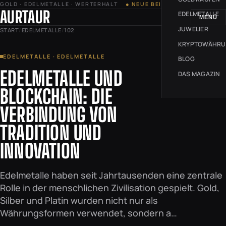
GOLD · EDELMETALLE · WERTERHALT
● NEUE BEITRÄGE JEDE WOCHE
AURTAUR
EDELMETALLE
MENÜ
JUWELIER
START
/
EDELMETALLE
/
102
KRYPTOWÄHR
EDELMETALLE · EDELMETALLE
BLOG
EDELMETALLE UND
DAS MAGAZIN
BLOCKCHAIN: DIE
VERBINDUNG VON
TRADITION UND
INNOVATION
Edelmetalle haben seit Jahrtausenden eine zentrale
Rolle in der menschlichen Zivilisation gespielt. Gold,
Silber und Platin wurden nicht nur als
Währungsformen verwendet, sondern a…