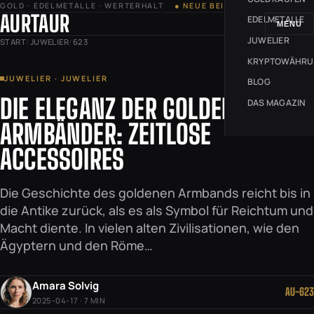
GOLD · EDELMETALLE · WERTERHALT
● NEUE BEITRÄGE JEDE WOCHE
AURTAUR
EDELMETALLE
MENÜ
JUWELIER
START
/
JUWELIER
/
623
KRYPTOWÄHR
JUWELIER · JUWELIER
BLOG
DIE ELEGANZ DER GOLDENE
DAS MAGAZIN
ARMBÄNDER: ZEITLOSE
ACCESSOIRES
Die Geschichte des goldenen Armbands reicht bis in
die Antike zurück, als es als Symbol für Reichtum und
Macht diente. In vielen alten Zivilisationen, wie den
Ägyptern und den Röme…
Amara Solvig
AU-623
2025-04-17 · 7 MIN