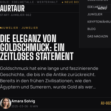
GOLD · EDELMETALLE · WERTERHALT
● NEUE BEITRÄGE JEDE WOCHE
AURTAUR
EDELMETALLE
MENÜ
JUWELIER
START
/
JUWELIER
/
662
KRYPTOWÄHR
JUWELIER · JUWELIER
BLOG
DIE ELEGANZ VON
DAS MAGAZIN
GOLDSCHMUCK: EIN
ZEITLOSES STATEMENT
Goldschmuck hat eine lange und faszinierende
Geschichte, die bis in die Antike zurückreicht.
Bereits in den frühen Zivilisationen, wie den
Ägyptern und Sumerern, wurde Gold als wer…
Amara Solvig
AU-662
2025-03-06 · 6 MIN