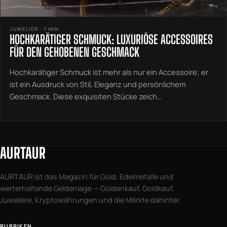
JUWELIER · 7 MIN
HOCHKARÄTIGER SCHMUCK: LUXURIÖSE ACCESSOIRES
FÜR DEN GEHOBENEN GESCHMACK
Hochkarätiger Schmuck ist mehr als nur ein Accessoire; er
ist ein Ausdruck von Stil, Eleganz und persönlichem
Geschmack. Diese exquisiten Stücke zeich…
AURTAUR
AURTAUR ist das Magazin für Gold, Edelmetalle und
werterhaltende Geldanlage — Goldankauf, Goldkauf,
Juweliere, Kryptowährungen und die Märkte dahinter.
RUBRIKEN