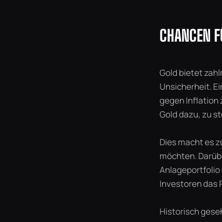
CHANCEN F
Gold bietet zahl
Unsicherheit. Ei
gegen Inflation 
Gold dazu, zu st
Dies macht es zu
möchten. Darübe
Anlageportfolio
Investoren das R
Historisch gese