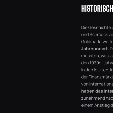
HISTORISC
Die Geschichte d
und Schmuck ver
Goldmarkt weite
Jahrhundert.
D
mussten, was zu
den 1930er Jahre
In den letzten J
der Finanzmärkt
von internationa
haben das Inter
zunehmend nach 
einem Anstieg d