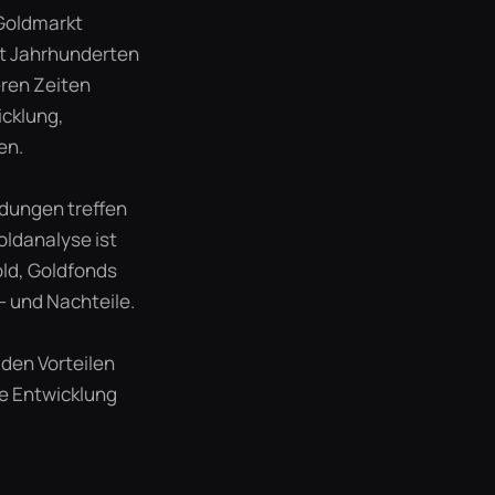
 Goldmarkt
it Jahrhunderten
eren Zeiten
icklung,
en.
idungen treffen
oldanalyse ist
ld, Goldfonds
- und Nachteile.
 den Vorteilen
he Entwicklung