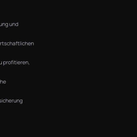
dung und
irtschaftlichen
 profitieren,
che
bsicherung