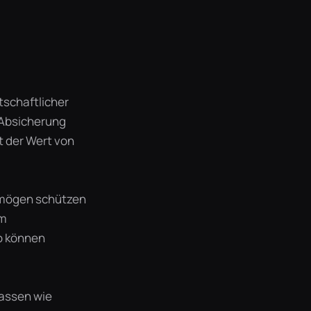
tschaftlicher
s Absicherung
t der Wert von
ermögen schützen
em
io können
lassen wie