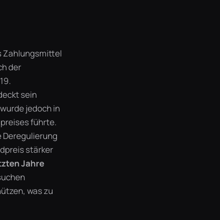
ls Zahlungsmittel
ch der
19.
deckt sein
 wurde jedoch in
preises führte.
e Deregulierung
dpreis stärker
tzten Jahre
suchen
hützen, was zu