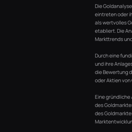
Die Goldanalyse 
eintreten oder 
als wertvolles G
etabliert. Die 
Markttrends und 
Durch eine fund
und ihre Anlages
die Bewertung d
oder Aktien von
Eine gründliche 
des Goldmarktes 
des Goldmarktes
Marktentwicklun