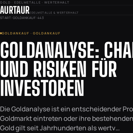
GOLD · EDELMETALLE · WERTERHALT
AURTAUR
EDELMETALLE & WERTERHALT
START
/
GOLDANKAUF
/
443
GOLDANKAUF · GOLDANKAUF
GOLDANALYSE: CH
UND RISIKEN FÜR
INVESTOREN
Die Goldanalyse ist ein entscheidender Proz
Goldmarkt eintreten oder ihre bestehende
Gold gilt seit Jahrhunderten als wertv…