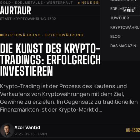
GOLD · EDELMETALLE · WERTERHALT
● NEUE BEITRÄGE JEDE WOCHE
AURTAUR
EDELMETALLE
MENÜ
JUWELIER
START
/
KRYPTOWÄHRUNG
/
1302
KRYPTOWÄHR
KRYPTOWÄHRUNG · KRYPTOWÄHRUNG
BLOG
DIE KUNST DES KRYPTO-
DAS MAGAZIN
TRADINGS: ERFOLGREICH
INVESTIEREN
Krypto-Trading ist der Prozess des Kaufens und
Verkaufens von Kryptowährungen mit dem Ziel,
Gewinne zu erzielen. Im Gegensatz zu traditionellen
Finanzmärkten ist der Krypto-Markt d…
Azor Vantid
AU-1302
2025-02-16 · 7 MIN