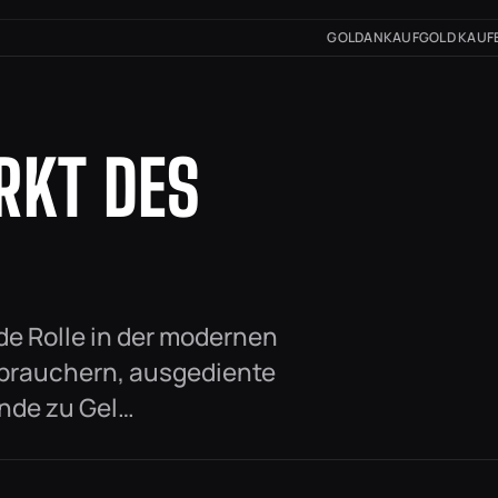
GOLDANKAUF
GOLD KAUF
RKT DES
de Rolle in der modernen
erbrauchern, ausgediente
nde zu Gel…