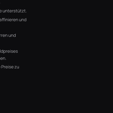
r
e unterstützt.
ffinieren und
rren und
ldpreises
nen.
e Preise zu