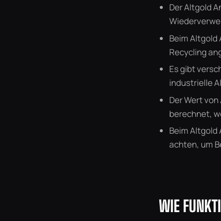
Der Altgold An
Wiederverwer
Beim Altgold
Recycling an
Es gibt vers
industrielle 
Der Wert von 
berechnet, w
Beim Altgold 
achten, um B
WIE FUNKT