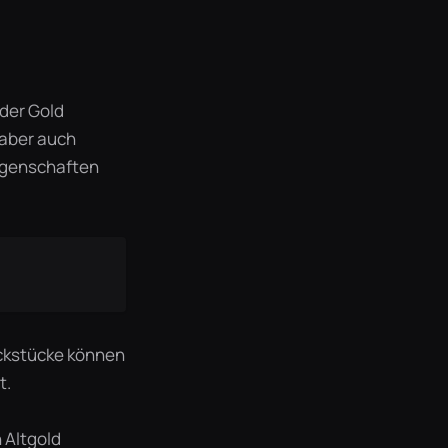
der Gold
 aber auch
igenschaften
uckstücke können
t.
 Altgold