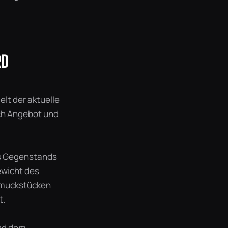
RD
lt der aktuelle
ach Angebot und
es Gegenstands
ewicht des
chmuckstücken
t.
und dem