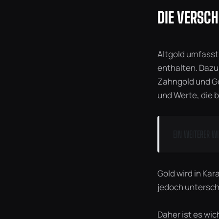
DIE VERSC
Altgold umfasst
enthalten. Dazu
Zahngold und Go
und Werte, die 
EIN WEITERER WI
Gold wird in Ka
jedoch untersch
Daher ist es wic