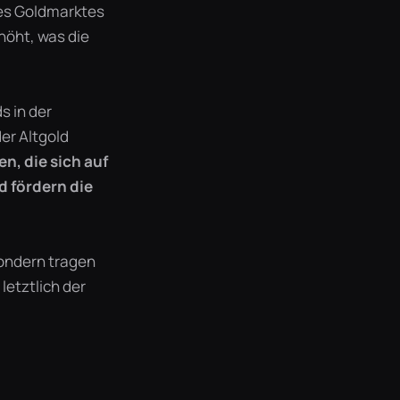
des Goldmarktes
höht, was die
s in der
er Altgold
n, die sich auf
d fördern die
sondern tragen
letztlich der