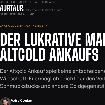
GOLD · EDELMETALLE · WERTERHALT
AURTAUR
EDELMETALLE & WERTERHALT
START
/
GOLDANKAUF
/
485
GOLDANKAUF · GOLDANKAUF
DER LUKRATIVE MA
ALTGOLD ANKAUFS
Der Altgold Ankauf spielt eine entscheiden
Wirtschaft. Er ermöglicht nicht nur den V
Schmuckstücke und andere Goldgegenstä
Axira Conian