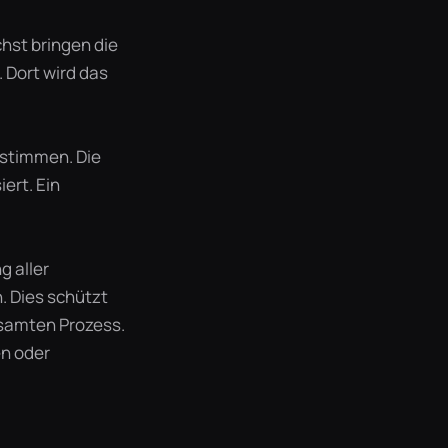
chst bringen die
. Dort wird das
estimmen. Die
ert. Ein
g aller
. Dies schützt
esamten Prozess.
en oder