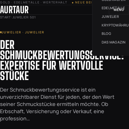
GOLD · EDELMETALLE · WERTERHALT
● NEUE BEITRÄGE JEDE WOCHE
AURTAUR
EDELMETALLE
MENÜ
JUWELIER
START
/
JUWELIER
/
501
KRYPTOWÄHR
JUWELIER · JUWELIER
BLOG
DER
DAS MAGAZIN
SCHMUCKBEWERTUNGSSERVICE:
EXPERTISE FÜR WERTVOLLE
STÜCKE
Der Schmuckbewertungsservice ist ein
unverzichtbarer Dienst für jeden, der den Wert
seiner Schmuckstücke ermitteln möchte. Ob
Erbschaft, Versicherung oder Verkauf, eine
profession…