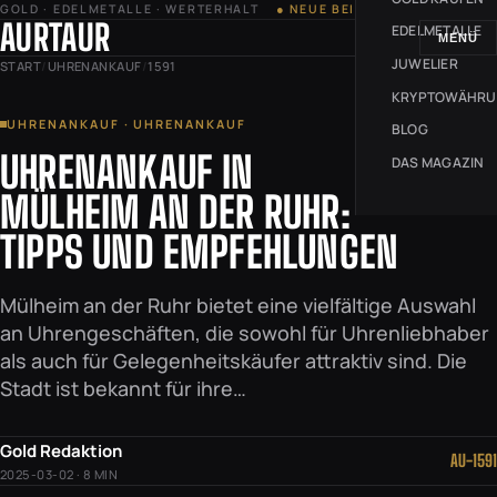
GOLD · EDELMETALLE · WERTERHALT
● NEUE BEITRÄGE JEDE WOCHE
AURTAUR
EDELMETALLE
MENÜ
JUWELIER
START
/
UHRENANKAUF
/
1591
KRYPTOWÄHR
UHRENANKAUF · UHRENANKAUF
BLOG
UHRENANKAUF IN
DAS MAGAZIN
MÜLHEIM AN DER RUHR:
TIPPS UND EMPFEHLUNGEN
Mülheim an der Ruhr bietet eine vielfältige Auswahl
an Uhrengeschäften, die sowohl für Uhrenliebhaber
als auch für Gelegenheitskäufer attraktiv sind. Die
Stadt ist bekannt für ihre…
Gold Redaktion
AU-1591
2025-03-02 · 8 MIN