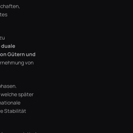
schaften,
gtes
zu
e duale
von Gütern und
ahrnehmung von
phasen.
 welche später
nationale
 Stabilität