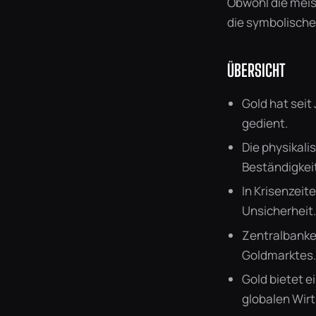
Obwohl die meis
die symbolische
ÜBERSICHT
Gold hat sei
gedient.
Die physikali
Beständigkeit
In Krisenzeit
Unsicherheit.
Zentralbanken
Goldmarktes.
Gold bietet 
globalen Wirt