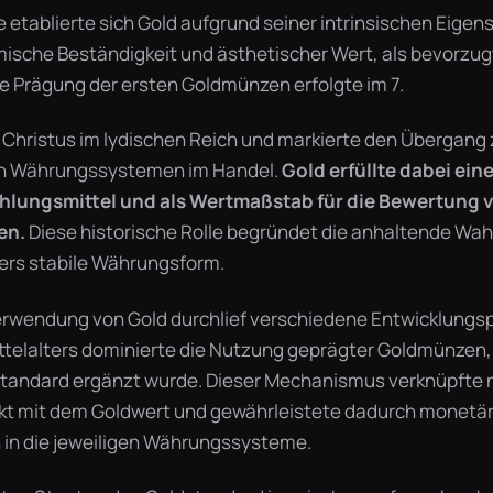
ke etablierte sich Gold aufgrund seiner intrinsischen Eigen
ische Beständigkeit und ästhetischer Wert, als bevorzu
ie Prägung der ersten Goldmünzen erfolgte im 7.
 Christus im lydischen Reich und markierte den Übergang 
en Währungssystemen im Handel.
Gold erfüllte dabei ein
ahlungsmittel und als Wertmaßstab für die Bewertung 
en.
Diese historische Rolle begründet die anhaltende W
ers stabile Währungsform.
rwendung von Gold durchlief verschiedene Entwicklungs
telalters dominierte die Nutzung geprägter Goldmünzen,
tandard ergänzt wurde. Dieser Mechanismus verknüpfte 
t mit dem Goldwert und gewährleistete dadurch monetäre
 in die jeweiligen Währungssysteme.