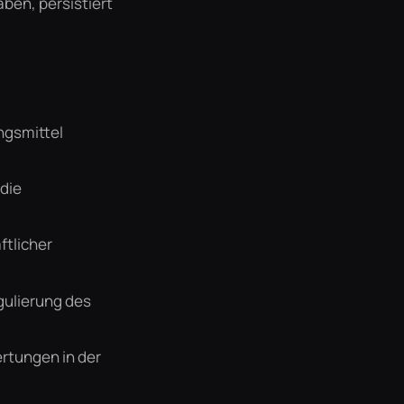
ben, persistiert
ngsmittel
die
ftlicher
gulierung des
rtungen in der