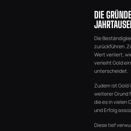
DIE GRÜNDE
JAHRTAUSE
Die Beständigke
zurückführen. Zu
Wert verliert, w
verleiht Gold ei
unterscheidet.
Zudem ist Gold i
weiterer Grund f
die es in vielen
und Erfolg assoz
Diese tief verw