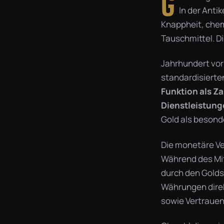
G
In der Anti
Knappheit, chem
Tauschmittel. D
Jahrhundert vor
standardisiert
Funktion als Z
Dienstleistung
Gold als besond
Die monetäre Ve
Während des Mit
durch den Golds
Währungen direk
sowie Vertrauen