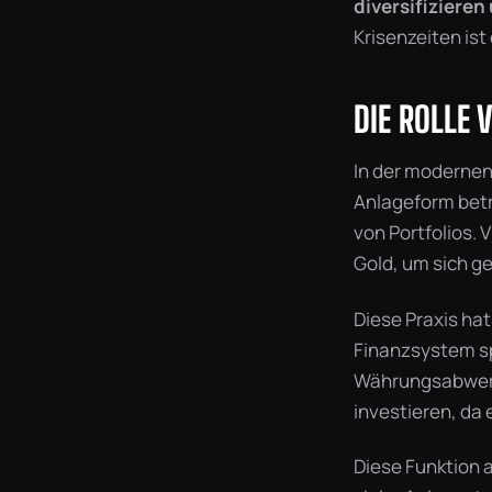
diversifiziere
Krisenzeiten ist
DIE ROLLE
In der modernen 
Anlageform betr
von Portfolios. 
Gold, um sich g
Diese Praxis hat
Finanzsystem sp
Währungsabwertu
investieren, da
Diese Funktion 