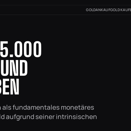
GOLDANKAUF
GOLD KAUF
 5.000
 UND
BEN
n als fundamentales monetäres
old aufgrund seiner intrinsischen