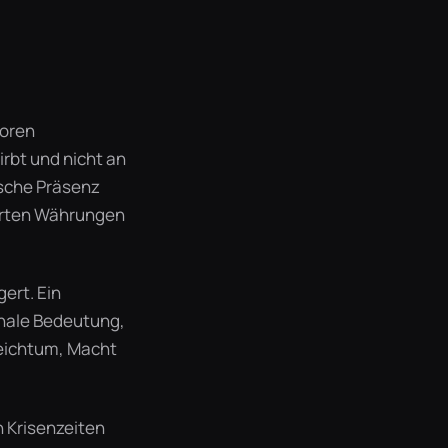
toren
irbt und nicht an
sische Präsenz
sierten Währungen
gert. Ein
ionale Bedeutung,
 Reichtum, Macht
n Krisenzeiten