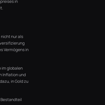
preises in
t.
 nicht nur als
versifizierung
hres Vermögens in
e im globalen
 Inflation und
azu, in Gold zu
 Bestandteil