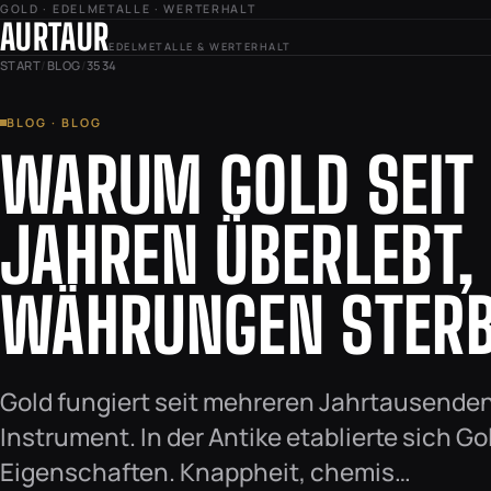
GOLD · EDELMETALLE · WERTERHALT
AURTAUR
EDELMETALLE & WERTERHALT
START
/
BLOG
/
3534
BLOG · BLOG
WARUM GOLD SEIT
JAHREN ÜBERLEBT,
WÄHRUNGEN STER
Gold fungiert seit mehreren Jahrtausende
Instrument. In der Antike etablierte sich G
Eigenschaften. Knappheit, chemis…