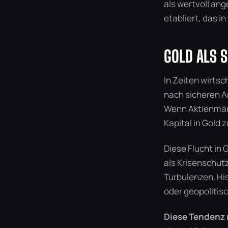
als wertvoll ang
etabliert, das i
GOLD ALS S
In Zeiten wirtsc
nach sicheren An
Wenn Aktienmärk
Kapital in Gold 
Diese Flucht in 
als Krisenschut
Turbulenzen. Hi
oder geopolitis
Diese Tendenz m