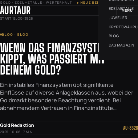
GOLD · EDELMETALLE · WERTERHALT
● NEUE BEITRÄGE JEDE WOCHE
AURTAUR
EDELMETALLE
MENÜ
JUWELIER
START
/
BLOG
/
3528
KRYPTOWÄHR
BLOG · BLOG
BLOG
WENN DAS FINANZSYSTEM
DAS MAGAZIN
KIPPT, WAS PASSIERT MIT
DEINEM GOLD?
Ein instabiles Finanzsystem übt signifikante
Einflüsse auf diverse Anlageklassen aus, wobei der
Goldmarkt besondere Beachtung verdient. Bei
abnehmendem Vertrauen in Finanzinstitute…
Gold Redaktion
AU-3528
2025-10-06 · 7 MIN