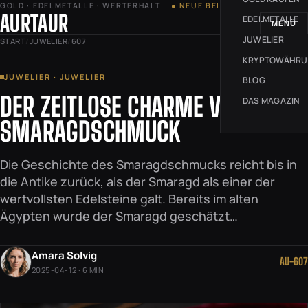
GOLD · EDELMETALLE · WERTERHALT
● NEUE BEITRÄGE JEDE WOCHE
AURTAUR
EDELMETALLE
MENÜ
JUWELIER
START
/
JUWELIER
/
607
KRYPTOWÄHR
JUWELIER · JUWELIER
BLOG
DER ZEITLOSE CHARME VON
DAS MAGAZIN
SMARAGDSCHMUCK
Die Geschichte des Smaragdschmucks reicht bis in
die Antike zurück, als der Smaragd als einer der
wertvollsten Edelsteine galt. Bereits im alten
Ägypten wurde der Smaragd geschätzt…
Amara Solvig
AU-607
2025-04-12 · 6 MIN